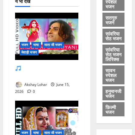
ये भी देखे
स्पेशल
भजन
सतगुरु
भजन
सांवरिया
सेठ भजन
भजन
भाषा
माता जी भजन
सांवरिया
मेवाड़ी भजन
सेठ भजन
लिरिक्स
जसोल री धनियारी मोटो देवरो
सावन
स्पेशल
सा माजीसा — भजन लिरिक्स
भजन
Akshay Lohar
June 15,
हनुमानजी
2026
0
भजन
फ़िल्मी
भजन
भजन
भाषा
माता जी भजन