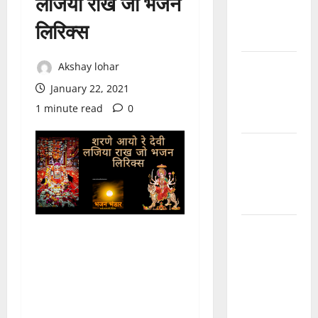
लजिया राख जो भजन
देवरो सा
माजीसा —
लिरिक्स
भजन लिरिक्स
मुछा री ताव
Akshay lohar
भैरू डोडी
January 22, 2021
डोडी आंखिया
1 minute read
0
भजन लिरिक्स
बाबूजी मेरा
टिकट क्यों
लेता भजन
लिरिक्स
अमर नहीं
रेवणो रे म्हारा
भाई, जगत में
दो दिन का
मेहमान भजन
लिरिक्स