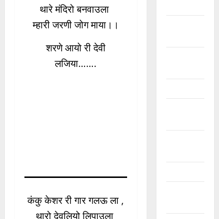
कृष्ण के भजन
थारे मंदिरो बनवाउला
म्हारी जरणी जोग माया।।
खाटू श्याम जी
भजन
शरणे आयो री देवी
गणेशजी के
लजिया…….
भजन
चेतावनी भजन
जया किशोरी
जी भजन
फ़िल्मी तर्ज
भजन
फ़िल्मी भजन
भगवत सुथार
कंकु केशर री गार गलऊ ला ,
भजन
थारो देवलियो लिपाउला