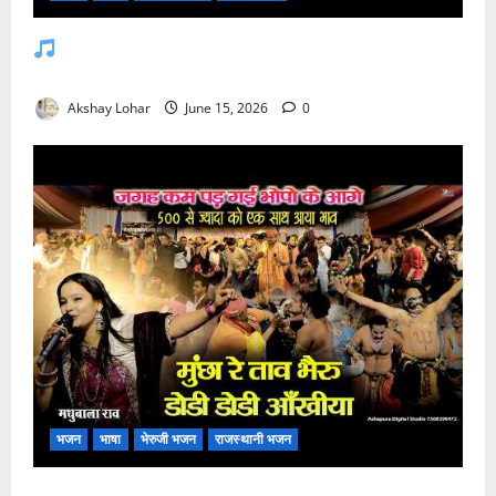
जसोल री धनियारी मोटो देवरो सा माजीसा — भजन
लिरिक्स
Akshay Lohar
June 15, 2026
0
भजन
भाषा
भेरुजी भजन
राजस्थानी भजन