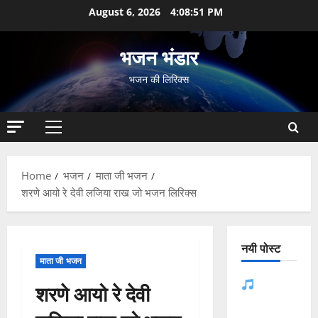
Skip
August 6, 2026
4:08:52 PM
to
content
भजन भंडार
भजन की लिरिक्स
Primary
Menu
Home
भजन
माता जी भजन
शरणे आयो रे देवी लजिया राख जो भजन लिरिक्स
नयी पोस्ट
माता जी भजन
जसोल री
शरणे आयो रे देवी
धनियारी मोटो