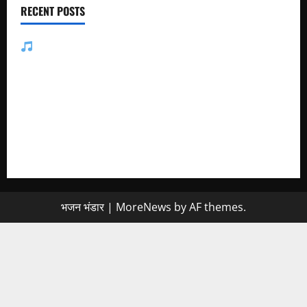
RECENT POSTS
जसोल री धनियारी मोटो देवरो सा माजीसा — भजन लिरिक्स
मुछा री ताव भैरू डोडी डोडी आंखिया भजन लिरिक्स
बाबूजी मेरा टिकट क्यों लेता भजन लिरिक्स
अमर नहीं रेवणो रे म्हारा भाई, जगत में दो दिन का मेहमान भजन लिरिक्स
मैं तो अरज करूँ गुरु थाने, चरणां में राखजो म्हाने भजन लिरिक्स
भजन भंडार
|
MoreNews
by AF themes.