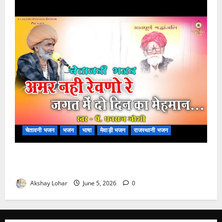
चेतावनी भजन
भजन
भाषा
मेवाड़ी भजन
राजस्थानी भजन
अमर नहीं रेवणो रे म्हारा भाई, जगत में दो दिन का मेहमान भजन
लिरिक्स
Akshay Lohar
June 5, 2026
0