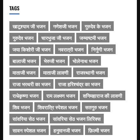
TAGS
खाटूश्याम जी भजन
गणेशजी भजन
गुरुदेव के भजन
गुरुदेव भजन
चारभुजा जी भजन
जन्माष्टमी भजन
जया किशोरी जी भजन
नवरात्री भजन
निर्गुणी भजन
बालाजी भजन
भेरुजी भजन
भोलेनाथ भजन
माताजी भजन
माताजी लावणी
राजस्थानी भजन
राजा भरथरी का भजन
राजा हरिश्चंद्र का भजन
राधेकृष्णा भजन
राम लक्ष्मण भजन
शनिमहाराज की लावणी
शिव भजन
शिवरात्रि स्पेशल भजन
सतगुरु भजन
सांवरिया सेठ भजन
सांवरिया सेठ भजन लिरिक्स
सावन स्पेशल भजन
हनुमानजी भजन
फ़िल्मी भजन