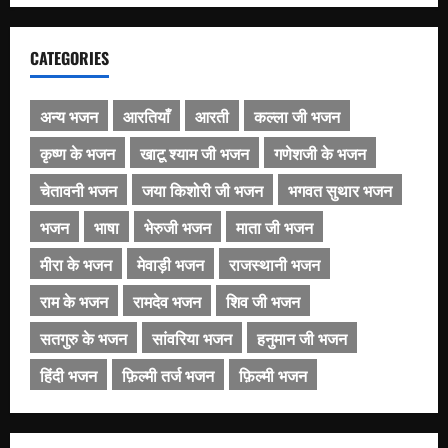
CATEGORIES
अन्य भजन
आरतियाँ
आरती
कल्ला जी भजन
कृष्ण के भजन
खाटू श्याम जी भजन
गणेशजी के भजन
चेतावनी भजन
जया किशोरी जी भजन
भगवत सुथार भजन
भजन
भाषा
भेरुजी भजन
माता जी भजन
मीरा के भजन
मेवाड़ी भजन
राजस्थानी भजन
राम के भजन
रामदेव भजन
शिव जी भजन
सतगुरु के भजन
सांवरिया भजन
हनुमान जी भजन
हिंदी भजन
फ़िल्मी तर्ज भजन
फ़िल्मी भजन