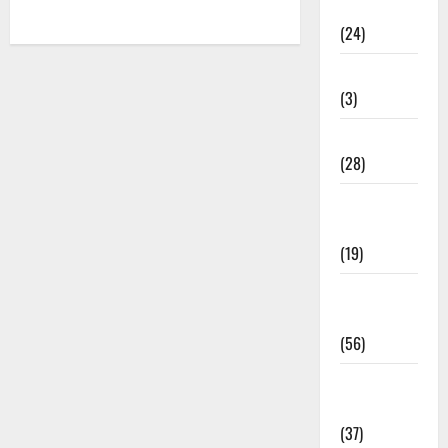
राम के भजन
(24)
रामदेव भजन
(3)
शिव जी भजन
(28)
सतगुरु के
भजन
(19)
सांवरिया
भजन
(56)
हनुमान जी
भजन
(37)