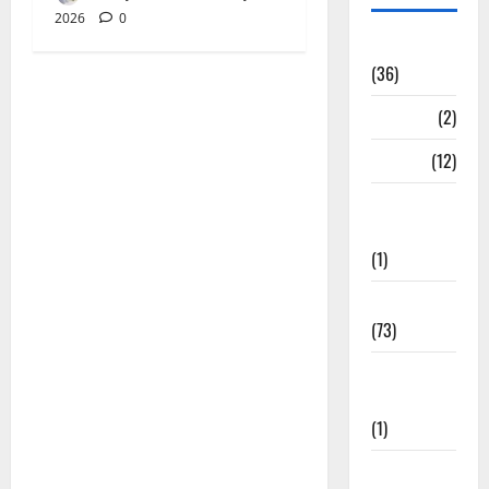
2026
0
अन्य भजन
(36)
आरतियाँ
(2)
आरती
(12)
कल्ला जी
भजन
(1)
कृष्ण के भजन
(73)
खाटू श्याम जी
भजन
(1)
गणेशजी के