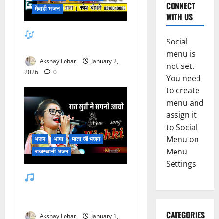
CONNECT
मेवाड़ी भजन
WITH US
माजीसा कठे रे सोया, सुख भर
Social
नींद में — भजन लिरिक्स
menu is
Akshay Lohar
January 2,
not set.
2026
0
You need
to create
menu and
assign it
to Social
Menu on
भजन
भाषा
माता जी भजन
Menu
राजस्थानी भजन
Settings.
रात सूतो ने सपनो आयो
माजीसा — राजस्थानी भजन
लिरिक्स
CATEGORIES
Akshay Lohar
January 1,