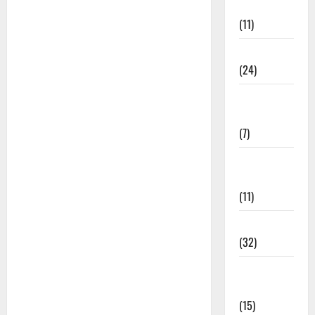
भजन
(11)
चेतावनी भजन
(24)
जया किशोरी
जी भजन
(7)
फ़िल्मी तर्ज
भजन
(11)
फ़िल्मी भजन
(32)
भगवत सुथार
भजन
(15)