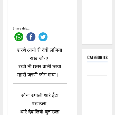
मैं तो अरज
करूँ गुरु थाने,
चरणां में
Share this...
राखजो म्हाने
भजन लिरिक्स
शरणे आयो री देवी लजिया
CATEGORIES
राख जो-२
रखो नी छतर वाली छाया
अन्य भजन
म्हारी जरणी जोग माया।।
आरतियाँ
आरती
सोना रुपाली थारे ईटा
कल्ला जी
पडाउला,
भजन
थारे देवालियो चुनाउला