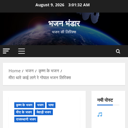
Skip
August 9, 2026
3:01:33 AM
to
content
भजन भंडार
भजन की लिरिक्स
Primary
Menu
Home
भजन
कृष्ण के भजन
मीरा थारे काई लागे रे गोपाल भजन लिरिक्स
नयी पोस्ट
कृष्ण के भजन
भजन
भाषा
मीरा के भजन
मेवाड़ी भजन
जसोल री
राजस्थानी भजन
धनियारी मोटो