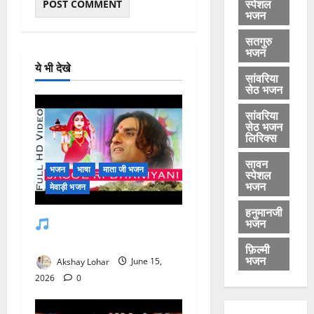
स्पेशल
भजन
सतगुरु
भजन
ये भी देखे
सांवरिया
सेठ भजन
सांवरिया
सेठ भजन
लिरिक्स
सावन
भजन
भाषा
माता जी भजन
स्पेशल
भजन
मेवाड़ी भजन
हनुमानजी
भजन
जसोल री धनियारी मोटो देवरो
सा माजीसा — भजन लिरिक्स
फ़िल्मी
भजन
Akshay Lohar
June 15,
2026
0