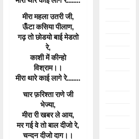
भजन
मीरा महला उतरी जी,
भाषा
ऊँटा कसिया पीलाण,
भेरुजी भजन
भजन
भाषा
गढ़ तो छोडयो बाई मेडतो
भेरुजी भजन
माता जी भजन
राजस्थानी भ
रे,
मु
मीरा के भजन
काशी में कीन्हो
छा
2
री
मेवाड़ी भजन
विश्राम।।
ता
चेतावनी भज
मीरा थारे काई लागे रे……..
व
राजस्थानी
भजन
भाषा
भै
मेवाड़ी भजन
भजन
राजस्थानी भ
रू
चार फ़रिश्ता राणे जी
बा
राम के भजन
डो
3
भेज्या,
बू
डी
जी
रामदेव भजन
डो
मीरा री खबर ले आय,
चेतावनी भज
मे
डी
भजन
भाषा
शिव जी भजन
मर गई वे तो बाल दीजो रे,
रा
मेवाड़ी भजन
आं
टि
राजस्थानी भ
खि
चन्दन दीजो दाग।।
सतगुरु के
अ
क
या