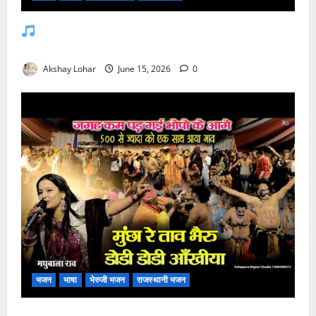
जसोल री धनियारी मोटो देवरो सा माजीसा — भजन
लिरिक्स
Akshay Lohar
June 15, 2026
0
भजन
भाषा
भेरुजी भजन
राजस्थानी भजन