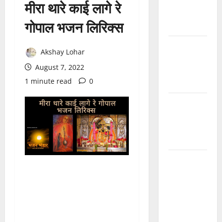
देवरो सा
मीरा थारे काई लागे रे
माजीसा —
गोपाल भजन लिरिक्स
भजन लिरिक्स
मुछा री ताव
Akshay Lohar
भैरू डोडी
August 7, 2022
डोडी आंखिया
1 minute read
0
भजन लिरिक्स
बाबूजी मेरा
टिकट क्यों
लेता भजन
लिरिक्स
अमर नहीं
रेवणो रे म्हारा
भाई, जगत में
दो दिन का
मेहमान भजन
लिरिक्स