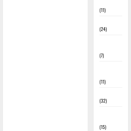
भजन
(11)
चेतावनी भजन
(24)
जया किशोरी
जी भजन
(7)
फ़िल्मी तर्ज
भजन
(11)
फ़िल्मी भजन
(32)
भगवत सुथार
भजन
(15)