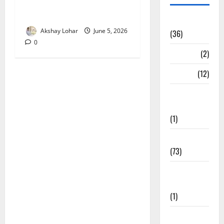
बाबूजी मेरा टिकट क्यों लेता भजन
लिरिक्स
अन्य भजन
Akshay Lohar
June 5, 2026
(36)
0
आरतियाँ
(2)
आरती
(12)
कल्ला जी
भजन
(1)
कृष्ण के भजन
(73)
खाटू श्याम जी
भजन
(1)
गणेशजी के