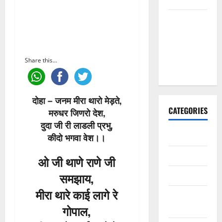
मैं तो अरज
करूँ गुरु थाने,
चरणां में
राखजो म्हाने
Share this...
भजन लिरिक्स
दोहा – जनम मीरा थारो मेड़ते,
CATEGORIES
मरुधर जिणरो देश,
दुदा जी री लाडली प्रभु,
अन्य भजन
कीदो भगवा वेश।।
आरतियाँ
ओ जी थाणे राणे जी
समझाय,
आरती
मीरा थारे काई लागे रे
कल्ला जी
गोपाल,
भजन