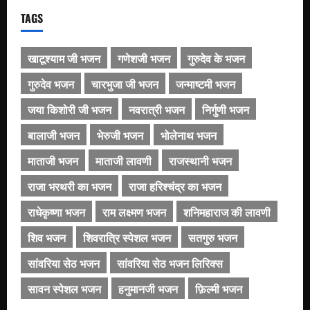
TAGS
खाटूश्याम जी भजन
गणेशजी भजन
गुरुदेव के भजन
गुरुदेव भजन
चारभुजा जी भजन
जन्माष्टमी भजन
जया किशोरी जी भजन
नवरात्री भजन
निर्गुणी भजन
बालाजी भजन
भेरुजी भजन
भोलेनाथ भजन
माताजी भजन
माताजी लावणी
राजस्थानी भजन
राजा भरथरी का भजन
राजा हरिश्चंद्र का भजन
राधेकृष्णा भजन
राम लक्ष्मण भजन
शनिमहाराज की लावणी
शिव भजन
शिवरात्रि स्पेशल भजन
सतगुरु भजन
सांवरिया सेठ भजन
सांवरिया सेठ भजन लिरिक्स
सावन स्पेशल भजन
हनुमानजी भजन
फ़िल्मी भजन