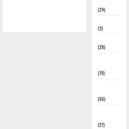
राम के भजन
(24)
रामदेव भजन
(3)
शिव जी भजन
(28)
सतगुरु के
भजन
(19)
सांवरिया
भजन
(56)
हनुमान जी
भजन
(37)