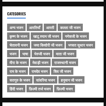
CATEGORIES
अन्य भजन
आरतियाँ
आरती
कल्ला जी भजन
कृष्ण के भजन
खाटू श्याम जी भजन
गणेशजी के भजन
चेतावनी भजन
जया किशोरी जी भजन
भगवत सुथार भजन
भजन
भाषा
भेरुजी भजन
माता जी भजन
मीरा के भजन
मेवाड़ी भजन
राजस्थानी भजन
राम के भजन
रामदेव भजन
शिव जी भजन
सतगुरु के भजन
सांवरिया भजन
हनुमान जी भजन
हिंदी भजन
फ़िल्मी तर्ज भजन
फ़िल्मी भजन