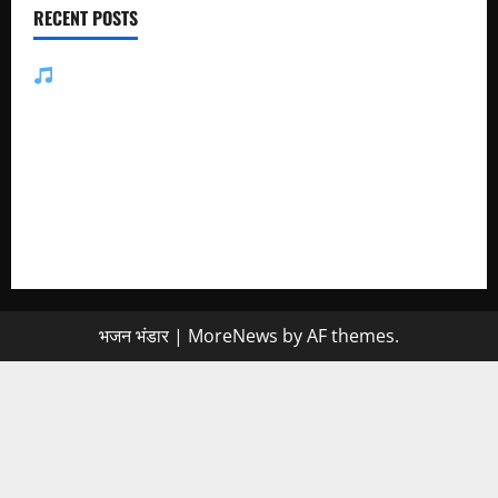
RECENT POSTS
जसोल री धनियारी मोटो देवरो सा माजीसा — भजन लिरिक्स
मुछा री ताव भैरू डोडी डोडी आंखिया भजन लिरिक्स
बाबूजी मेरा टिकट क्यों लेता भजन लिरिक्स
अमर नहीं रेवणो रे म्हारा भाई, जगत में दो दिन का मेहमान भजन लिरिक्स
मैं तो अरज करूँ गुरु थाने, चरणां में राखजो म्हाने भजन लिरिक्स
भजन भंडार
|
MoreNews
by AF themes.