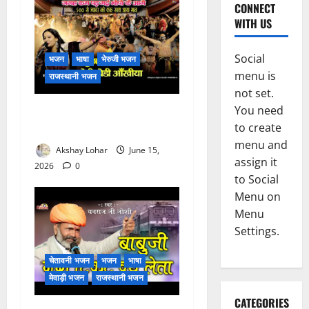
CONNECT
WITH US
Social
भजन
भाषा
भेरुजी भजन
menu is
राजस्थानी भजन
not set.
You need
मुछा री ताव भैरू डोडी डोडी
to create
आंखिया भजन लिरिक्स
menu and
Akshay Lohar
June 15,
assign it
2026
0
to Social
Menu on
Menu
Settings.
चेतावनी भजन
भजन
भाषा
मेवाड़ी भजन
राजस्थानी भजन
CATEGORIES