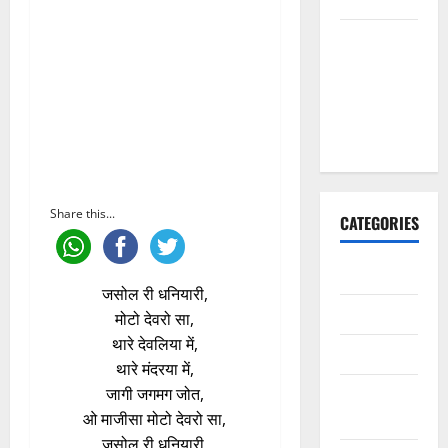
मैं तो अरज
करूँ गुरु थाने,
चरणां में
राखजो म्हाने
भजन लिरिक्स
Share this...
CATEGORIES
अन्य भजन
जसोल री धनियारी,
आरतियाँ
मोटो देवरो सा,
थारे देवलिया में,
आरती
थारे मंदरया में,
कल्ला जी
जागी जगमग जोत,
भजन
ओ माजीसा मोटो देवरो सा,
जसोल री धनियारी,