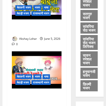
स्पेशल
भजन
चेतावनी भजन
भजन
भाषा
सतगुरु
मेवाड़ी भजन
राजस्थानी भजन
भजन
बाबूजी मेरा टिकट क्यों लेता भजन
सांवरिया
सेठ भजन
लिरिक्स
सांवरिया
Akshay Lohar
June 5, 2026
सेठ भजन
0
लिरिक्स
सावन
स्पेशल
भजन
हनुमानजी
भजन
चेतावनी भजन
भजन
भाषा
मेवाड़ी भजन
राजस्थानी भजन
फ़िल्मी
भजन
अमर नहीं रेवणो रे म्हारा भाई,
जगत में दो दिन का मेहमान भजन