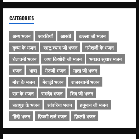
CATEGORIES
अन्य भजन
आरतियाँ
आरती
कल्ला जी भजन
कृष्ण के भजन
खाटू श्याम जी भजन
गणेशजी के भजन
चेतावनी भजन
जया किशोरी जी भजन
भगवत सुथार भजन
भजन
भाषा
भेरुजी भजन
माता जी भजन
मीरा के भजन
मेवाड़ी भजन
राजस्थानी भजन
राम के भजन
रामदेव भजन
शिव जी भजन
सतगुरु के भजन
सांवरिया भजन
हनुमान जी भजन
हिंदी भजन
फ़िल्मी तर्ज भजन
फ़िल्मी भजन