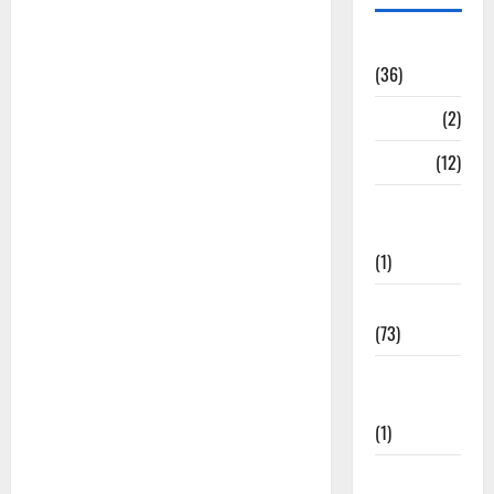
अन्य भजन
(36)
आरतियाँ
(2)
आरती
(12)
कल्ला जी
भजन
(1)
कृष्ण के भजन
(73)
खाटू श्याम जी
भजन
(1)
गणेशजी के