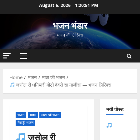
Skip
August 6, 2026
1:20:52 PM
to
content
भजन भंडार
भजन की लिरिक्स
Primary
Menu
Home
भजन
माता जी भजन
जसोल री धनियारी मोटो देवरो सा माजीसा — भजन लिरिक्स
नयी पोस्ट
भजन
भाषा
माता जी भजन
मेवाड़ी भजन
जसोल री
धनियारी मोटो
जसोल री