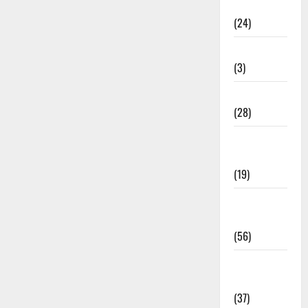
राम के भजन
(24)
रामदेव भजन
(3)
शिव जी भजन
(28)
सतगुरु के
भजन
(19)
सांवरिया
भजन
(56)
हनुमान जी
भजन
(37)