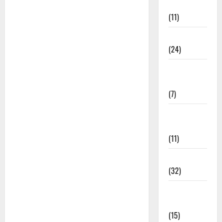
भजन
(11)
चेतावनी भजन
(24)
जया किशोरी
जी भजन
(7)
फ़िल्मी तर्ज
भजन
(11)
फ़िल्मी भजन
(32)
भगवत सुथार
भजन
(15)