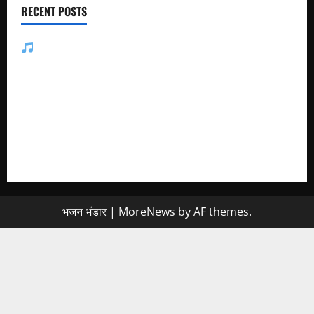
RECENT POSTS
जसोल री धनियारी मोटो देवरो सा माजीसा — भजन लिरिक्स
मुछा री ताव भैरू डोडी डोडी आंखिया भजन लिरिक्स
बाबूजी मेरा टिकट क्यों लेता भजन लिरिक्स
अमर नहीं रेवणो रे म्हारा भाई, जगत में दो दिन का मेहमान भजन लिरिक्स
मैं तो अरज करूँ गुरु थाने, चरणां में राखजो म्हाने भजन लिरिक्स
भजन भंडार
|
MoreNews
by AF themes.