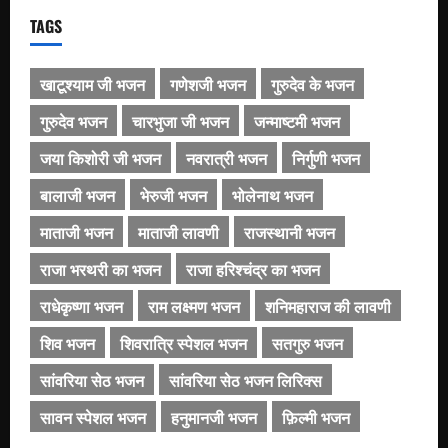
TAGS
खाटूश्याम जी भजन
गणेशजी भजन
गुरुदेव के भजन
गुरुदेव भजन
चारभुजा जी भजन
जन्माष्टमी भजन
जया किशोरी जी भजन
नवरात्री भजन
निर्गुणी भजन
बालाजी भजन
भेरुजी भजन
भोलेनाथ भजन
माताजी भजन
माताजी लावणी
राजस्थानी भजन
राजा भरथरी का भजन
राजा हरिश्चंद्र का भजन
राधेकृष्णा भजन
राम लक्ष्मण भजन
शनिमहाराज की लावणी
शिव भजन
शिवरात्रि स्पेशल भजन
सतगुरु भजन
सांवरिया सेठ भजन
सांवरिया सेठ भजन लिरिक्स
सावन स्पेशल भजन
हनुमानजी भजन
फ़िल्मी भजन