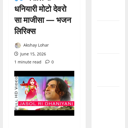
देवरो सा
धनियारी मोटो देवरो
माजीसा —
भजन लिरिक्स
सा माजीसा — भजन
मुछा री ताव
लिरिक्स
भैरू डोडी
डोडी आंखिया
Akshay Lohar
भजन लिरिक्स
June 15, 2026
बाबूजी मेरा
1 minute read
0
टिकट क्यों
लेता भजन
लिरिक्स
अमर नहीं
रेवणो रे म्हारा
भाई, जगत में
दो दिन का
मेहमान भजन
लिरिक्स