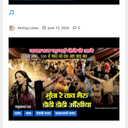
जसोल री धनियारी मोटो देवरो सा माजीसा — भजन
लिरिक्स
Akshay Lohar
June 15, 2026
0
भजन
भाषा
भेरुजी भजन
राजस्थानी भजन