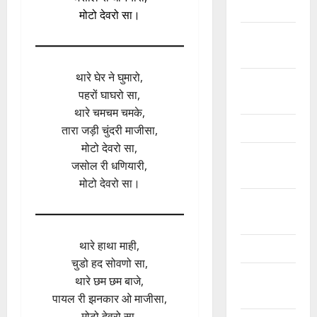
कृष्ण के भजन
मोटो देवरो सा।
खाटू श्याम जी
भजन
थारे घेर ने घुमारो,
गणेशजी के
पहरों घाघरो सा,
भजन
थारे चमचम चमके,
चेतावनी भजन
तारा जड़ी चुंदरी माजीसा,
मोटो देवरो सा,
जया किशोरी
जसोल री धणियारी,
जी भजन
मोटो देवरो सा।
फ़िल्मी तर्ज
भजन
थारे हाथा माही,
फ़िल्मी भजन
चुडो हद सोवणो सा,
भगवत सुथार
थारे छम छम बाजे,
भजन
पायल री झनकार ओ माजीसा,
मोटो देवरो सा,