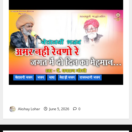
चेतावनी भजन
भजन
भाषा
मेवाड़ी भजन
राजस्थानी भजन
अमर नहीं रेवणो रे म्हारा भाई, जगत में दो दिन का मेहमान भजन
लिरिक्स
Akshay Lohar
June 5, 2026
0