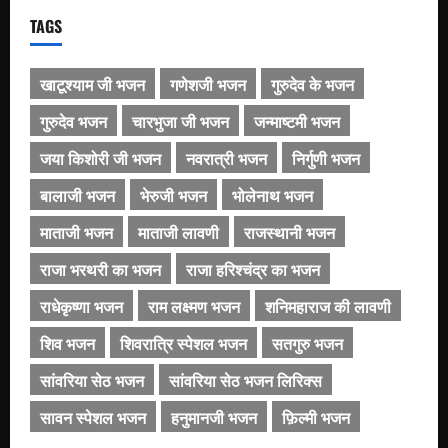
TAGS
खाटूश्याम जी भजन
गणेशजी भजन
गुरुदेव के भजन
गुरुदेव भजन
चारभुजा जी भजन
जन्माष्टमी भजन
जया किशोरी जी भजन
नवरात्री भजन
निर्गुणी भजन
बालाजी भजन
भेरुजी भजन
भोलेनाथ भजन
माताजी भजन
माताजी लावणी
राजस्थानी भजन
राजा भरथरी का भजन
राजा हरिश्चंद्र का भजन
राधेकृष्णा भजन
राम लक्ष्मण भजन
शनिमहाराज की लावणी
शिव भजन
शिवरात्रि स्पेशल भजन
सतगुरु भजन
सांवरिया सेठ भजन
सांवरिया सेठ भजन लिरिक्स
सावन स्पेशल भजन
हनुमानजी भजन
फ़िल्मी भजन