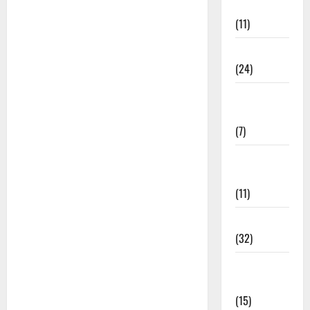
भजन
(11)
चेतावनी भजन
(24)
जया किशोरी
जी भजन
(7)
फ़िल्मी तर्ज
भजन
(11)
फ़िल्मी भजन
(32)
भगवत सुथार
भजन
(15)