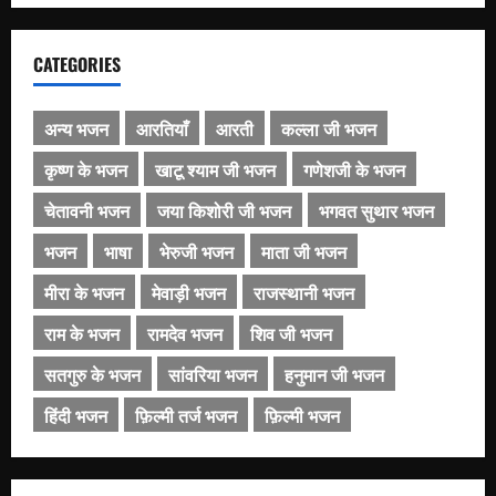
CATEGORIES
अन्य भजन
आरतियाँ
आरती
कल्ला जी भजन
कृष्ण के भजन
खाटू श्याम जी भजन
गणेशजी के भजन
चेतावनी भजन
जया किशोरी जी भजन
भगवत सुथार भजन
भजन
भाषा
भेरुजी भजन
माता जी भजन
मीरा के भजन
मेवाड़ी भजन
राजस्थानी भजन
राम के भजन
रामदेव भजन
शिव जी भजन
सतगुरु के भजन
सांवरिया भजन
हनुमान जी भजन
हिंदी भजन
फ़िल्मी तर्ज भजन
फ़िल्मी भजन