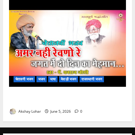
चेतावनी भजन
भजन
भाषा
मेवाड़ी भजन
राजस्थानी भजन
अमर नहीं रेवणो रे म्हारा भाई, जगत में दो दिन का मेहमान भजन
लिरिक्स
Akshay Lohar
June 5, 2026
0