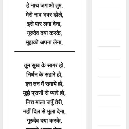
कृष्ण के भजन
हे नाथ जगाओ तुम,
मेरी नाव भवर डोले,
खाटू श्याम जी
भजन
इसे पार लगा देना,
गुरुदेव दया करके,
गणेशजी के
भजन
मुझको अपना लेना,
चेतावनी भजन
जया किशोरी
तुम सुख के सागर हो,
जी भजन
निर्धन के सहारे हो,
फ़िल्मी तर्ज
इस तन में समाये हो,
भजन
मुझे प्राणों से प्यारे हो,
फ़िल्मी भजन
नित्त माला जपूँ तेरी,
नहीं दिल से भुला देना,
भगवत सुथार
भजन
गुरुदेव दया करके,