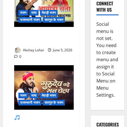
CONNECT
WITH US
भजन
भाषा
मेवाड़ी भजन
राजस्थानी भजन
सतगुरु के भजन
Social
menu is
हेली म्हारी आयोडा संतो रा लीजे
not set.
वारणा जी भजन लिरिक्स
You need
Akshay Lohar
June 5, 2026
to create
0
menu and
assign it
to Social
Menu on
Menu
Settings.
भजन
भाषा
मेवाड़ी भजन
राजस्थानी भजन
सतगुरु के भजन
गुरुदेव कहे सुन चेला, थारो
जनम सफल जद वेला — भजन
CATEGORIES