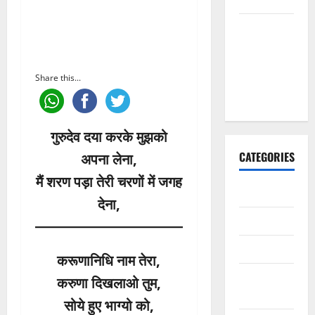
मैं तो अरज
करूँ गुरु थाने,
चरणां में
Share this...
राखजो म्हाने
भजन लिरिक्स
गुरुदेव दया करके मुझको
CATEGORIES
अपना लेना,
मैं शरण पड़ा तेरी चरणों में जगह
अन्य भजन
देना,
आरतियाँ
आरती
करूणानिधि नाम तेरा,
कल्ला जी
करुणा दिखलाओ तुम,
भजन
सोये हुए भाग्यो को,