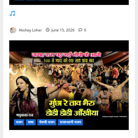
जसोल री धनियारी मोटो देवरो सा माजीसा — भजन
लिरिक्स
Akshay Lohar
June 15, 2026
0
भजन
भाषा
भेरुजी भजन
राजस्थानी भजन