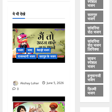
स्पेशल
भजन
ये भी देखे
सतगुरु
भजन
सांवरिया
सेठ भजन
सांवरिया
सेठ भजन
लिरिक्स
भजन
भाषा
मेवाड़ी भजन
राजस्थानी भजन
सतगुरु के भजन
सावन
स्पेशल
भजन
मैं तो अरज करूँ गुरु थाने, चरणां
हनुमानजी
में राखजो म्हाने भजन लिरिक्स
भजन
Akshay Lohar
June 5, 2026
फ़िल्मी
0
भजन