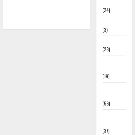
राम के भजन
(24)
रामदेव भजन
(3)
शिव जी भजन
(28)
सतगुरु के
भजन
(19)
सांवरिया
भजन
(56)
हनुमान जी
भजन
(37)