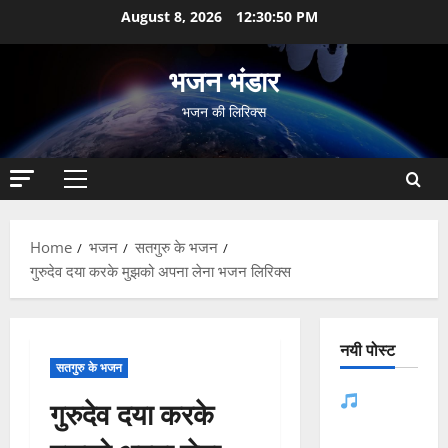
Skip
August 8, 2026
12:30:51 PM
to
content
भजन भंडार
भजन की लिरिक्स
Primary
Menu
Home
भजन
सतगुरु के भजन
गुरुदेव दया करके मुझको अपना लेना भजन लिरिक्स
नयी पोस्ट
सतगुरु के भजन
जसोल री
गुरुदेव दया करके
धनियारी मोटो