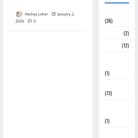
लिरिक्स
अन्य भजन
Akshay Lohar
January 2,
(36)
2026
0
आरतियाँ
(2)
आरती
(12)
कल्ला जी
भजन
(1)
कृष्ण के भजन
(73)
खाटू श्याम जी
भजन
(1)
गणेशजी के