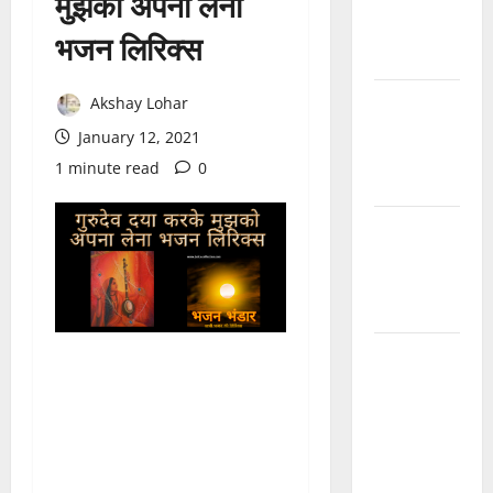
मुझको अपना लेना
देवरो सा
माजीसा —
भजन लिरिक्स
भजन लिरिक्स
मुछा री ताव
Akshay Lohar
भैरू डोडी
January 12, 2021
डोडी आंखिया
1 minute read
0
भजन लिरिक्स
बाबूजी मेरा
टिकट क्यों
लेता भजन
लिरिक्स
अमर नहीं
रेवणो रे म्हारा
भाई, जगत में
दो दिन का
मेहमान भजन
लिरिक्स