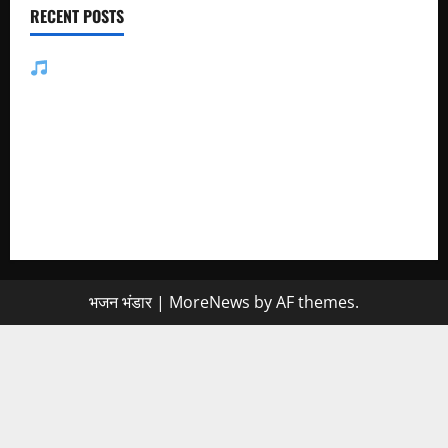
RECENT POSTS
जसोल री धनियारी मोटो देवरो सा माजीसा — भजन लिरिक्स
मुछा री ताव भैरू डोडी डोडी आंखिया भजन लिरिक्स
बाबूजी मेरा टिकट क्यों लेता भजन लिरिक्स
अमर नहीं रेवणो रे म्हारा भाई, जगत में दो दिन का मेहमान भजन लिरिक्स
मैं तो अरज करूँ गुरु थाने, चरणां में राखजो म्हाने भजन लिरिक्स
भजन भंडार
|
MoreNews
by AF themes.