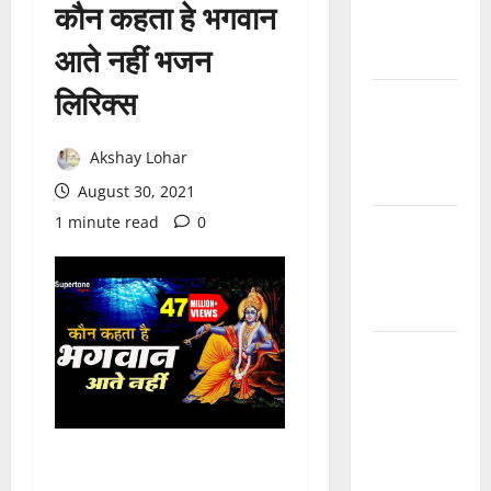
देवरो सा
कौन कहता हे भगवान
माजीसा —
आते नहीं भजन
भजन लिरिक्स
लिरिक्स
मुछा री ताव
भैरू डोडी
डोडी आंखिया
Akshay Lohar
भजन लिरिक्स
August 30, 2021
1 minute read
0
बाबूजी मेरा
टिकट क्यों
लेता भजन
लिरिक्स
अमर नहीं
रेवणो रे म्हारा
भाई, जगत में
दो दिन का
मेहमान भजन
लिरिक्स