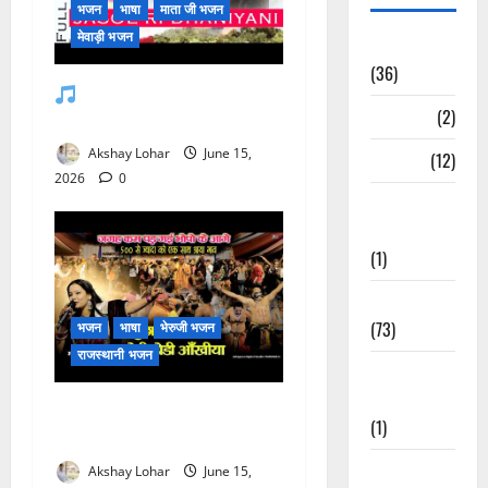
भजन
भाषा
माता जी भजन
मेवाड़ी भजन
अन्य भजन
(36)
जसोल री धनियारी मोटो देवरो
आरतियाँ
(2)
सा माजीसा — भजन लिरिक्स
Akshay Lohar
June 15,
आरती
(12)
2026
0
कल्ला जी
भजन
(1)
कृष्ण के भजन
(73)
भजन
भाषा
भेरुजी भजन
राजस्थानी भजन
खाटू श्याम जी
भजन
मुछा री ताव भैरू डोडी डोडी
(1)
आंखिया भजन लिरिक्स
गणेशजी के
Akshay Lohar
June 15,