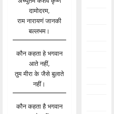
अच्युतम केशवं कृष्ण
कृष्ण के भजन
दामोदरम,
खाटू श्याम जी
राम नारायणं जानकी
भजन
बल्लभम।
गणेशजी के
भजन
चेतावनी भजन
कौन कहता हे भगवान
जया किशोरी
आते नहीं,
जी भजन
तुम मीरा के जैसे बुलाते
फ़िल्मी तर्ज
भजन
नहीं।
फ़िल्मी भजन
भगवत सुथार
कौन कहता है भगवान
भजन