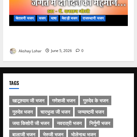
चेतावनी भजन
भजन
भाषा
मेवाड़ी भजन
राजस्थानी भजन
अमर नहीं रेवणो रे म्हारा भाई, जगत में दो दिन का मेहमान भजन
लिरिक्स
Akshay Lohar
June 5, 2026
0
TAGS
खाटूश्याम जी भजन
गणेशजी भजन
गुरुदेव के भजन
गुरुदेव भजन
चारभुजा जी भजन
जन्माष्टमी भजन
जया किशोरी जी भजन
नवरात्री भजन
निर्गुणी भजन
बालाजी भजन
भेरुजी भजन
भोलेनाथ भजन