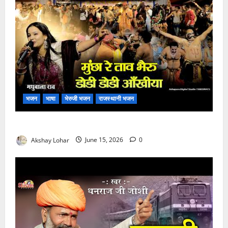
भजन
भाषा
भेरुजी भजन
राजस्थानी भजन
मुछा री ताव भैरू डोडी डोडी आंखिया भजन लिरिक्स
Akshay Lohar
June 15, 2026
0