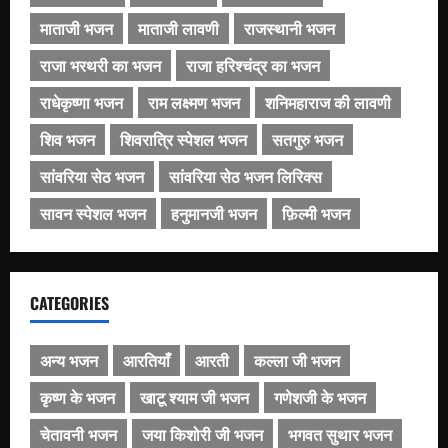
माताजी भजन
माताजी लावणी
राजस्थानी भजन
राजा भरथरी का भजन
राजा हरिश्चंद्र का भजन
राधेकृष्णा भजन
राम लक्ष्मण भजन
शनिमहाराज की लावणी
शिव भजन
शिवरात्रि स्पेशल भजन
सतगुरु भजन
सांवरिया सेठ भजन
सांवरिया सेठ भजन लिरिक्स
सावन स्पेशल भजन
हनुमानजी भजन
फ़िल्मी भजन
CATEGORIES
अन्य भजन
आरतियाँ
आरती
कल्ला जी भजन
कृष्ण के भजन
खाटू श्याम जी भजन
गणेशजी के भजन
चेतावनी भजन
जया किशोरी जी भजन
भगवत सुथार भजन