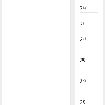
राम के भजन
(24)
रामदेव भजन
(3)
शिव जी भजन
(28)
सतगुरु के
भजन
(19)
सांवरिया
भजन
(56)
हनुमान जी
भजन
(37)