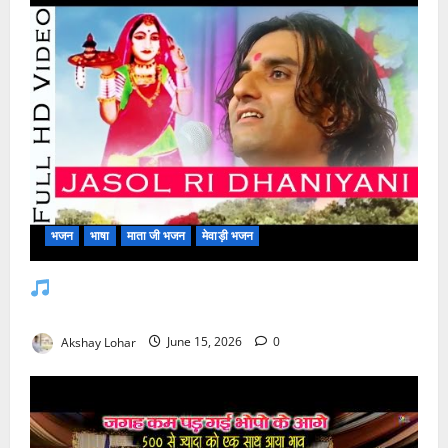
भजन
भाषा
माता जी भजन
मेवाड़ी भजन
जसोल री धनियारी मोटो देवरो सा माजीसा — भजन
लिरिक्स
Akshay Lohar
June 15, 2026
0