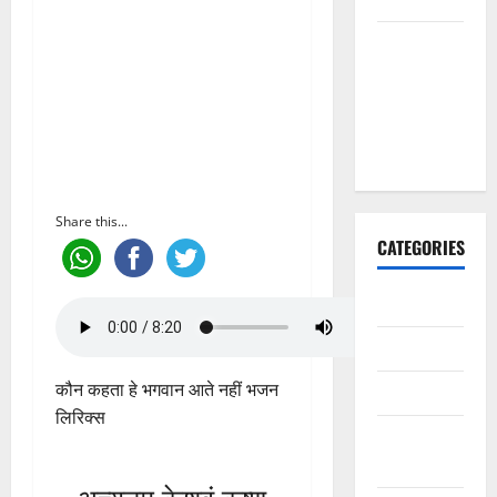
मैं तो अरज
करूँ गुरु थाने,
चरणां में
राखजो म्हाने
भजन लिरिक्स
Share this...
CATEGORIES
अन्य भजन
आरतियाँ
कौन कहता हे भगवान आते नहीं भजन
आरती
लिरिक्स
कल्ला जी
भजन