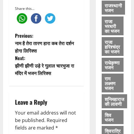
ख
ह
राजस्थानी
जो
मा
Share this...
भजन
म्हा
न
ने
भ
राजा
भरथरी
भ
ज
का भजन
ज
न
P
Previous:
न
लि
राजा
नाम है तेरा तारण हारा कब तेरा दर्शन
हरिश्चंद्र
लि
रि
o
होगा लिरिक्स
का भजन
रि
क्स
Next:
क्स
s
राधेकृष्णा
झीणी झीणी उड़े रे गुलाल चारभुजा रा
भजन
June
t
मंदिर में भजन लिरिक्स
5,
June
राम
2026
5,
लक्ष्मण
n
2026
भजन
0
0
a
शनिमहाराज
Leave a Reply
की लावणी
v
Your email address will not
शिव
भजन
be published.
Required
i
fields are marked
*
शिवरात्रि