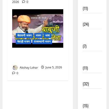
भजन
2026
0
(11)
चेतावनी भजन
(24)
जया किशोरी
चेतावनी भजन
भजन
भाषा
जी भजन
मेवाड़ी भजन
राजस्थानी भजन
(7)
बाबूजी मेरा टिकट क्यों लेता भजन
फ़िल्मी तर्ज
लिरिक्स
भजन
(11)
Akshay Lohar
June 5, 2026
0
फ़िल्मी भजन
(32)
भगवत सुथार
भजन
(15)