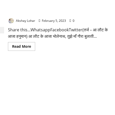
आ लौट के आजा भोलेनाथ तुझे माँ गौरा बुलाती है लिरिक्स
Akshay Lohar
February 5, 2023
0
Share this...WhatsappFacebookTwitter(तर्ज – आ लौट के
आजा हनुमान) आ लौट के आजा भोलेनाथ, तुझे माँ गौरा बुलाती...
Read
Read More
more
about
आ
लौट
के
आजा
भोलेनाथ
तुझे
माँ
गौरा
बुलाती
है
लिरिक्स