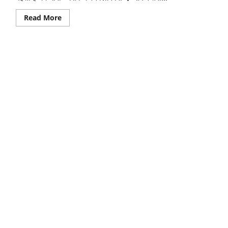
Read
Read More
more
about
शंकर
तेरी
जटा
में
बहती
है
गंग
धारा
लिरिक्स