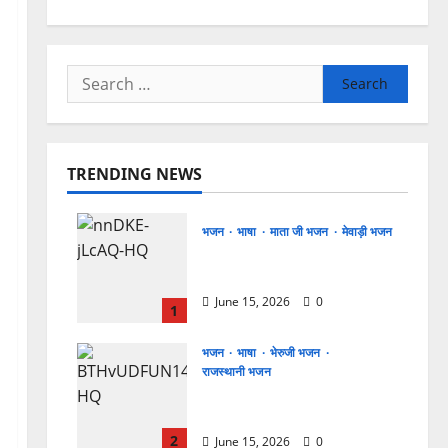
Search
for:
TRENDING NEWS
भजन
भाषा
माता जी भजन
मेवाड़ी भजन
🎵 जसोल री धनियारी मोटो देवरो
सा माजीसा — भजन लिरिक्स
June 15, 2026
0
1
भजन
भाषा
भेरुजी भजन
राजस्थानी भजन
मुछा री ताव भैरू डोडी डोडी
आंखिया भजन लिरिक्स
2
June 15, 2026
0