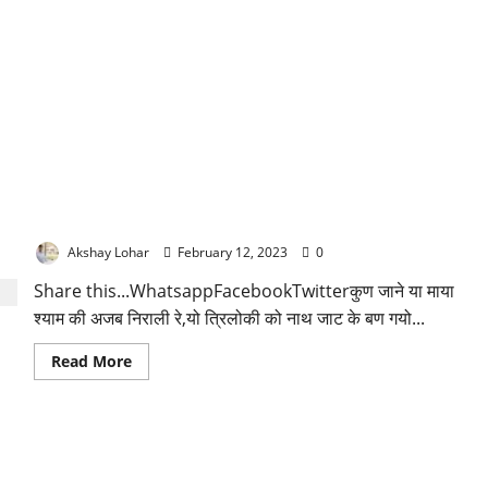
कुण जाने या माया श्याम की अजब निराली रे लिरिक्स
Akshay Lohar
February 12, 2023
0
Share this...WhatsappFacebookTwitterकुण जाने या माया
श्याम की अजब निराली रे,यो त्रिलोकी को नाथ जाट के बण गयो...
Read
Read More
more
about
कुण
जाने
या
माया
श्याम
की