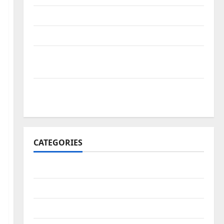
मुछा री ताव भैरू डोडी डोडी आंखिया भजन लिरिक्स
बाबूजी मेरा टिकट क्यों लेता भजन लिरिक्स
अमर नहीं रेवणो रे म्हारा भाई, जगत में दो दिन का मेहमान भजन
लिरिक्स
मैं तो अरज करूँ गुरु थाने, चरणां में राखजो म्हाने भजन
लिरिक्स
CATEGORIES
अन्य भजन
आरतियाँ
आरती